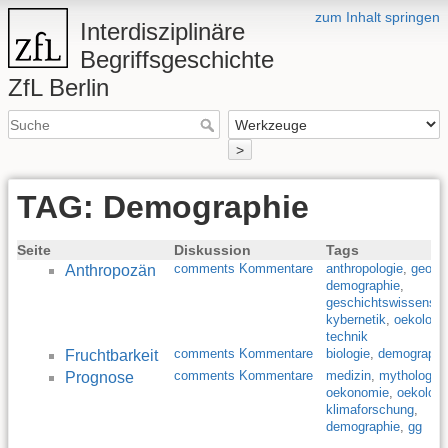
zum Inhalt springen
Interdisziplinäre
Begriffsgeschichte
ZfL Berlin
>
TAG: Demographie
Seite
Diskussion
Tags
comments Kommentare
anthropologie
,
geolog
Anthropozän
demographie
,
geschichtswissensch
kybernetik
,
oekologi
technik
comments Kommentare
biologie
,
demographi
Fruchtbarkeit
comments Kommentare
medizin
,
mythologie
,
Prognose
oekonomie
,
oekologi
klimaforschung
,
demographie
,
gg