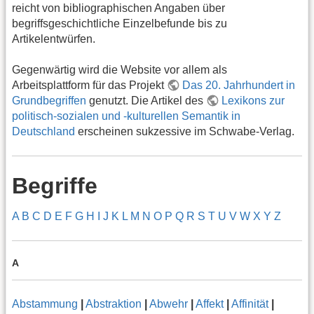
reicht von bibliographischen Angaben über
begriffsgeschichtliche Einzelbefunde bis zu
Artikelentwürfen.
Gegenwärtig wird die Website vor allem als
Arbeitsplattform für das Projekt
Das 20. Jahrhundert in
Grundbegriffen
genutzt. Die Artikel des
Lexikons zur
politisch-sozialen und -kulturellen Semantik in
Deutschland
erscheinen sukzessive im Schwabe-Verlag.
Begriffe
A
B
C
D
E
F
G
H
I
J
K
L
M
N
O
P
Q
R
S
T
U
V
W
X
Y
Z
A
Abstammung
|
Abstraktion
|
Abwehr
|
Affekt
|
Affinität
|