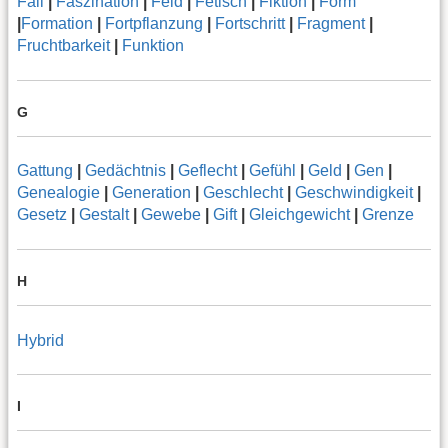
Fall
|
Faszination
|
Feld
|
Fetisch
|
Fiktion
|
Form
|
Formation
|
Fortpflanzung
|
Fortschritt
|
Fragment
|
Fruchtbarkeit
|
Funktion
G
Gattung
|
Gedächtnis
|
Geflecht
|
Gefühl
|
Geld
|
Gen
|
Genealogie
|
Generation
|
Geschlecht
|
Geschwindigkeit
|
Gesetz
|
Gestalt
|
Gewebe
|
Gift
|
Gleichgewicht
|
Grenze
H
Hybrid
I