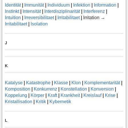
Identität
|
Immunität
|
Individuum
|
Infektion
|
Information
|
Instinkt
|
Intensität
|
Interdisziplinarität
|
Interferenz
|
Intuition
|
Irreversibilitaet
|
Irritabilitaet
|
Irritation →
Irritabilitaet
|
Isolation
J
K
Katalyse
|
Katastrophe
|
Klasse
|
Klon
|
Komplementarität
|
Komposition
|
Konkurrenz
|
Konstellation
|
Konversion
|
Koppelung
|
Körper
|
Kraft
|
Krankheit
|
Kreislauf
|
Krise
|
Kristallisation
|
Kritik
|
Kybernetik
L