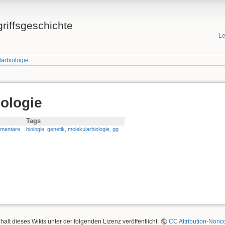
griffsgeschichte
Le
arbiologie
ologie
Tags
mentare
biologie
,
genetik
,
molekularbiologie
,
gg
nhalt dieses Wikis unter der folgenden Lizenz veröffentlicht:
CC Attribution-Nonco