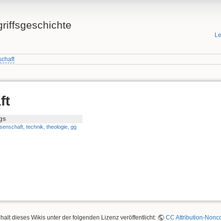
griffsgeschichte
Le
schaft
ft
gs
senschaft
,
technik
,
theologie
,
gg
nhalt dieses Wikis unter der folgenden Lizenz veröffentlicht:
CC Attribution-Nonco