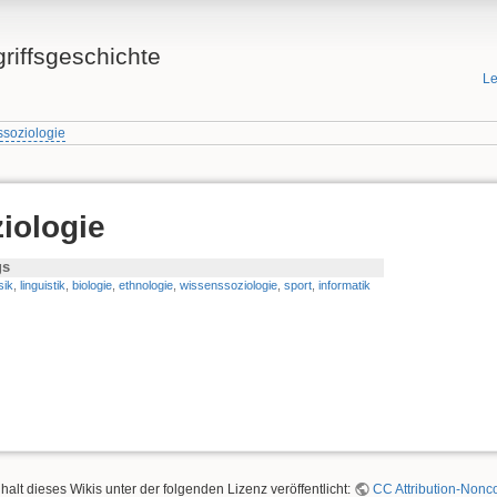
griffsgeschichte
Le
ssoziologie
iologie
gs
sik
,
linguistik
,
biologie
,
ethnologie
,
wissenssoziologie
,
sport
,
informatik
nhalt dieses Wikis unter der folgenden Lizenz veröffentlicht:
CC Attribution-Nonco