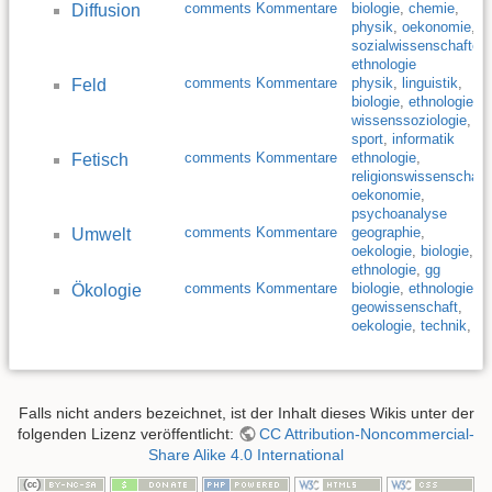
comments Kommentare
biologie
,
chemie
,
Diffusion
physik
,
oekonomie
,
sozialwissenschaften
,
ethnologie
comments Kommentare
physik
,
linguistik
,
Feld
biologie
,
ethnologie
,
wissenssoziologie
,
sport
,
informatik
comments Kommentare
ethnologie
,
Fetisch
religionswissenschaft
,
oekonomie
,
psychoanalyse
comments Kommentare
geographie
,
Umwelt
oekologie
,
biologie
,
ethnologie
,
gg
comments Kommentare
biologie
,
ethnologie
,
Ökologie
geowissenschaft
,
oekologie
,
technik
,
gg
Falls nicht anders bezeichnet, ist der Inhalt dieses Wikis unter der
folgenden Lizenz veröffentlicht:
CC Attribution-Noncommercial-
Share Alike 4.0 International