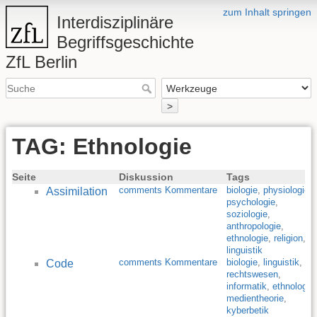
zum Inhalt springen
Interdisziplinäre
Begriffsgeschichte
ZfL Berlin
>
TAG: Ethnologie
Seite
Diskussion
Tags
comments Kommentare
biologie
,
physiologie
,
Assimilation
psychologie
,
soziologie
,
anthropologie
,
ethnologie
,
religion
,
linguistik
comments Kommentare
biologie
,
linguistik
,
Code
rechtswesen
,
informatik
,
ethnologie
,
medientheorie
,
kyberbetik