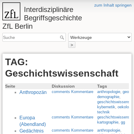
zum Inhalt springen
Interdisziplinäre
Begriffsgeschichte
ZfL Berlin
>
TAG:
Geschichtswissenschaft
Seite
Diskussion
Tags
comments Kommentare
anthropologie
,
geolog
Anthropozän
demographie
,
geschichtswissensch
kybernetik
,
oekologie
technik
comments Kommentare
geschichtswissensch
Europa
kartographie
,
gg
(Abendland)
comments Kommentare
anthropologie
,
Gedächtnis