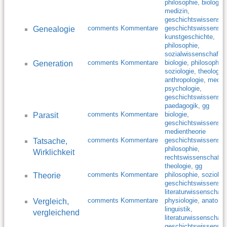
philosophie
,
biologie
,
medizin
,
geschichtswissensch
comments Kommentare
geschichtswissensch
Genealogie
kunstgeschichte
,
philosophie
,
sozialwissenschaft
comments Kommentare
biologie
,
philosophie
,
Generation
soziologie
,
theologie
,
anthropologie
,
mediz
psychologie
,
geschichtswissensch
paedagogik
,
gg
comments Kommentare
biologie
,
Parasit
geschichtswissensch
medientheorie
comments Kommentare
geschichtswissensch
Tatsache,
philosophie
,
Wirklichkeit
rechtswissenschaft
,
theologie
,
gg
comments Kommentare
philosophie
,
soziolog
Theorie
geschichtswissensch
literaturwissenschaft
comments Kommentare
physiologie
,
anatomi
Vergleich,
linguistik
,
vergleichend
literaturwissenschaft
,
geschichtswissensch