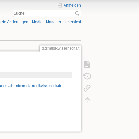
Anmelden
tzte Änderungen
Medien-Manager
Übersicht
tag:musikwissenschaft
thematik
,
informatik
,
musikwissenschaft
,