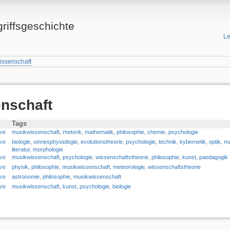
griffsgeschichte
Le
issenschaft
nschaft
Tags
re
musikwissenschaft
,
rhetorik
,
mathematik
,
philosophie
,
chemie
,
psychologie
re
biologie
,
sinnesphysiologie
,
evolutionstheorie
,
psychologie
,
technik
,
kybernetik
,
optik
,
ma
literatur
,
morphologie
re
musikwissenschaft
,
psychologie
,
wissenschaftstheorie
,
philosophie
,
kunst
,
paedagogik
re
physik
,
philosophie
,
musikwissenschaft
,
meteorologie
,
wissenschaftstheorie
re
astronomie
,
philosophie
,
musikwissenschaft
re
musikwissenschaft
,
kunst
,
psychologie
,
biologie