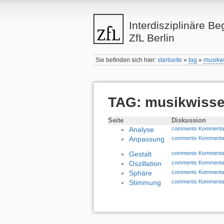
Interdisziplinäre Be
ZfL Berlin
Sie befinden sich hier:
startseite
»
tag
»
musikw
TAG: musikwisse
Seite
Diskussion
Analyse
comments Kommenta
Anpassung
comments Kommenta
Gestalt
comments Kommenta
Oszillation
comments Kommenta
Sphäre
comments Kommenta
Stimmung
comments Kommenta