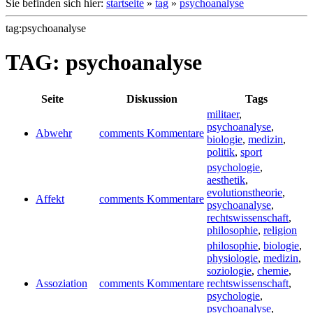
Sie befinden sich hier:
startseite
»
tag
»
psychoanalyse
tag:psychoanalyse
TAG: psychoanalyse
Seite
Diskussion
Tags
militaer
,
psychoanalyse
,
Abwehr
comments Kommentare
biologie
,
medizin
,
politik
,
sport
psychologie
,
aesthetik
,
evolutionstheorie
,
Affekt
comments Kommentare
psychoanalyse
,
rechtswissenschaft
,
philosophie
,
religion
philosophie
,
biologie
,
physiologie
,
medizin
,
soziologie
,
chemie
,
Assoziation
comments Kommentare
rechtswissenschaft
,
psychologie
,
psychoanalyse
,