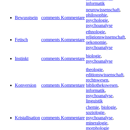
informatik
neurowissenschaft
,
philosophie
,
Bewusstsein
comments Kommentare
psychologie
,
psychoanalyse
ethnologie
,
religionswissenschaft
,
Fetisch
comments Kommentare
oekonomie
,
psychoanalyse
biologie
,
Instinkt
comments Kommentare
psychoanalyse
theologie
,
editionswissenschaft
,
rechtswesen
,
Konversion
comments Kommentare
bibliothekswesen
,
informatik
,
psychoanalyse
,
linguistik
chemie
,
biologie
,
soziologie
,
Kristallisation
comments Kommentare
psychoanalyse
,
mineralogie
,
morphologie