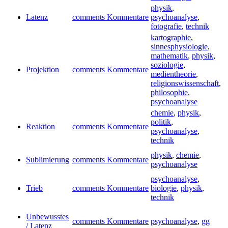
physik
,
Latenz
comments Kommentare
psychoanalyse
,
fotografie
,
technik
kartographie
,
sinnesphysiologie
,
mathematik
,
physik
,
soziologie
,
Projektion
comments Kommentare
medientheorie
,
religionswissenschaft
,
philosophie
,
psychoanalyse
chemie
,
physik
,
politik
,
Reaktion
comments Kommentare
psychoanalyse
,
technik
physik
,
chemie
,
Sublimierung
comments Kommentare
psychoanalyse
psychoanalyse
,
Trieb
comments Kommentare
biologie
,
physik
,
technik
Unbewusstes
comments Kommentare
psychoanalyse
,
gg
/ Latenz