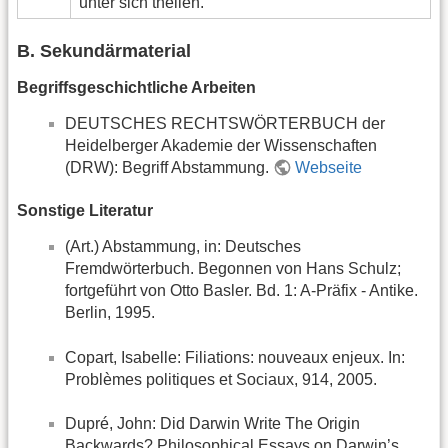
unter sich theilen."
B. Sekundärmaterial
Begriffsgeschichtliche Arbeiten
DEUTSCHES RECHTSWÖRTERBUCH der
Heidelberger Akademie der Wissenschaften
(DRW): Begriff Abstammung.
Webseite
Sonstige Literatur
(Art.) Abstammung, in: Deutsches
Fremdwörterbuch. Begonnen von Hans Schulz;
fortgeführt von Otto Basler. Bd. 1: A-Präfix - Antike.
Berlin, 1995.
Copart, Isabelle: Filiations: nouveaux enjeux. In:
Problèmes politiques et Sociaux, 914, 2005.
Dupré, John: Did Darwin Write The Origin
Backwards? Philosophical Essays on Darwin’s