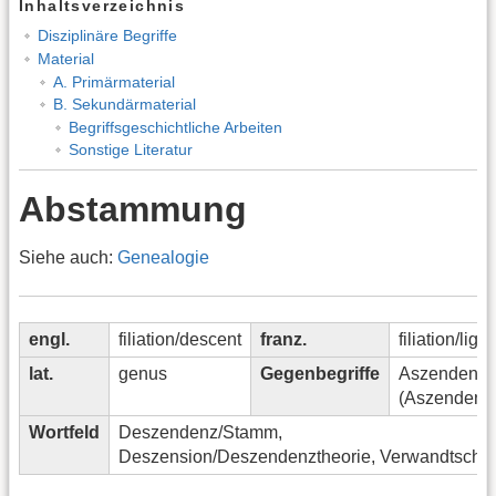
Inhaltsverzeichnis
Disziplinäre Begriffe
Material
A. Primärmaterial
B. Sekundärmaterial
Begriffsgeschichtliche Arbeiten
Sonstige Literatur
Abstammung
Siehe auch:
Genealogie
engl.
filiation/descent
franz.
filiation/lig
lat.
genus
Gegenbegriffe
Aszendent
(Aszendenz
Wortfeld
Deszendenz/Stamm,
Deszension/Deszendenztheorie, Verwandtschaf