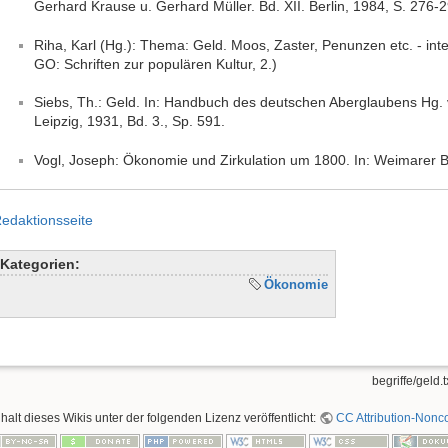
Gerhard Krause u. Gerhard Müller. Bd. XII. Berlin, 1984, S. 276-2
Riha, Karl (Hg.): Thema: Geld. Moos, Zaster, Penunzen etc. - inte
GO: Schriften zur populären Kultur, 2.)
Siebs, Th.: Geld. In: Handbuch des deutschen Aberglaubens Hg. v
Leipzig, 1931, Bd. 3., Sp. 591.
Vogl, Joseph: Ökonomie und Zirkulation um 1800. In: Weimarer Be
edaktionsseite
Kategorien:
Ökonomie
begriffe/geld.t
nhalt dieses Wikis unter der folgenden Lizenz veröffentlicht:
CC Attribution-Nonco