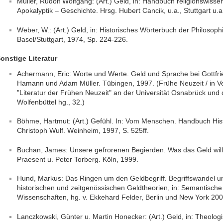
Müller, Rudolf Wolfgang: (Art.) Geld, in: Handbuch religionswissen
Apokalyptik – Geschichte. Hrsg. Hubert Cancik, u.a., Stuttgart u.a
Weber, W.: (Art.) Geld, in: Historisches Wörterbuch der Philosophie.
Basel/Stuttgart, 1974, Sp. 224-226.
onstige Literatur
Achermann, Eric: Worte und Werte. Geld und Sprache bei Gottfr
Hamann und Adam Müller. Tübingen, 1997. (Frühe Neuzeit / in Ve
"Literatur der Frühen Neuzeit" an der Universität Osnabrück und
Wolfenbüttel hg., 32.)
Böhme, Hartmut: (Art.) Gefühl. In: Vom Menschen. Handbuch Hist
Christoph Wulf. Weinheim, 1997, S. 525ff.
Buchan, James: Unsere gefrorenen Begierden. Was das Geld will
Praesent u. Peter Torberg. Köln, 1999.
Hund, Markus: Das Ringen um den Geldbegriff. Begriffswandel 
historischen und zeitgenössischen Geldtheorien, in: Semantisch
Wissenschaften, hg. v. Ekkehard Felder, Berlin und New York 200
Lanczkowski, Günter u. Martin Honecker: (Art.) Geld, in: Theolog