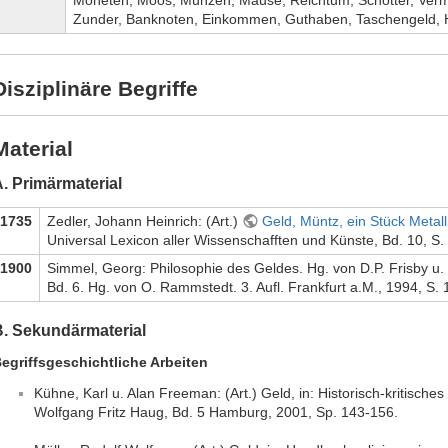
Moneten, Moos, Münzen, Mäuse, Reichtum, Schotter, Vermö
Zunder, Banknoten, Einkommen, Guthaben, Taschengeld,
Disziplinäre Begriffe
Material
. Primärmaterial
1735
Zedler, Johann Heinrich: (Art.)
Geld, Müntz, ein Stück Metall
Universal Lexicon aller Wissenschafften und Künste, Bd. 10, S.
1900
Simmel, Georg: Philosophie des Geldes. Hg. von D.P. Frisby u
Bd. 6. Hg. von O. Rammstedt. 3. Aufl. Frankfurt a.M., 1994, S.
B. Sekundärmaterial
egriffsgeschichtliche Arbeiten
Kühne, Karl u. Alan Freeman: (Art.) Geld, in: Historisch-kritisch
Wolfgang Fritz Haug, Bd. 5 Hamburg, 2001, Sp. 143-156.