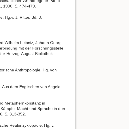
schaftlicher Grundbegriffe. Bd. II.
., 1990, S. 474-479.
 Hg.v. J. Ritter. Bd. 3,
ied Wilhelm Leibniz, Johann Georg
rbindung mit der Forschungsstelle
 der Herzog-August-Bibliothek
orische Anthropologie. Hg. von
. Aus dem Englischen von Angela
und Metaphernkonstanz in
e Kämpfe. Macht und Sprache in den
6, S. 313-352.
ische Realenzyklopädie. Hg. v.