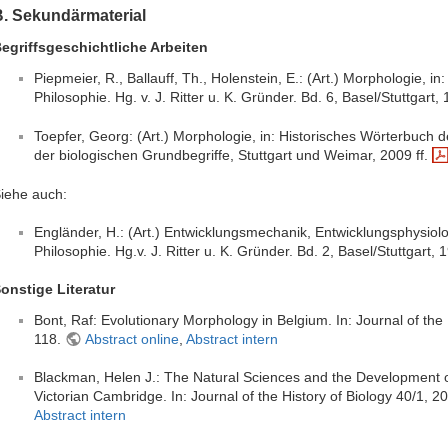
B. Sekundärmaterial
egriffsgeschichtliche Arbeiten
Piepmeier, R., Ballauff, Th., Holenstein, E.: (Art.) Morphologie, i
Philosophie. Hg. v. J. Ritter u. K. Gründer. Bd. 6, Basel/Stuttgart
Toepfer, Georg: (Art.) Morphologie, in: Historisches Wörterbuch 
der biologischen Grundbegriffe, Stuttgart und Weimar, 2009 ff.
iehe auch:
Engländer, H.: (Art.) Entwicklungsmechanik, Entwicklungsphysiolo
Philosophie. Hg.v. J. Ritter u. K. Gründer. Bd. 2, Basel/Stuttgart,
onstige Literatur
Bont, Raf: Evolutionary Morphology in Belgium. In: Journal of the 
118.
Abstract online
,
Abstract intern
Blackman, Helen J.: The Natural Sciences and the Development o
Victorian Cambridge. In: Journal of the History of Biology 40/1, 2
Abstract intern