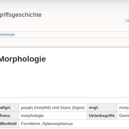
griffsgeschichte
Le
rphologie
Morphologie
altgri.
μορφή (morphē) und λόγος (lógos)
engl.
morp
franz.
morphologie
Unterbegriffe
Geom
Wortfeld
Formlehre, Hylemorphismus