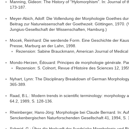
Manning, Gideon: The History of “Hylomorphism”. In: Journal of th
173-187.
Meyer-Abich, Adolf: Die Vollendung der Morphologie Goethes du
Beitrag zur Naturwissenschaft der Goethezeit. Göttingen, 1970. (
Jungius-Gesellschaft der Wissenschaften, Hamburg.)
Mocek, Reinhard: Die werdende Form. Eine Geschichte der Kausa
Presse, Marburg an der Lahn, 1998.
Rezension: Sabine Brauckmann, American Journal of Medical 
Mondo-Herzen, Édouard: Principes de morphologie générale. Par
Rezension: S. Colnort, Revue d’Histoire des Sciences 12, 195
Nyhart, Lynn: The Disciplinary Breakdown of German Morphology, 
365-389.
Raad, B.L.: Modern trends in scientific terminology: morphology
64.2, 1989, S. 128-136.
Rheinberger, Hans-Jörg: Morphologie bei Claude Bernard. In: Au
Senckenbergischen Naturforschenden Gesellschaft 41, 1994, S. 
Schmid, G.: Über die Herkunft der Ausdrücke Morphologie und Bio