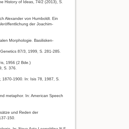
e History of Ideas, 74/2 (2013), S.
rch Alexander von Humboldt. Ein
Veröffentlichung der Joachim-
len Morphologie. Basilisken-
Genetics 87/3, 1999, S. 281-285.
is, 1956 (2 Bde.)
9, S. 376.
1870-1900. In: Isis 78, 1987, S.
 and metaphor. In: American Speech
fsätze und Reden der
137-150.
logie. In: Nova Acta Leopoldina N.F.