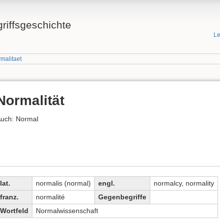
griffsgeschichte
Le
malitaet
Normalität
uch: Normal
lat.
normalis (normal)
engl.
normalcy, normality
franz.
normalité
Gegenbegriffe
Wortfeld
Normalwissenschaft