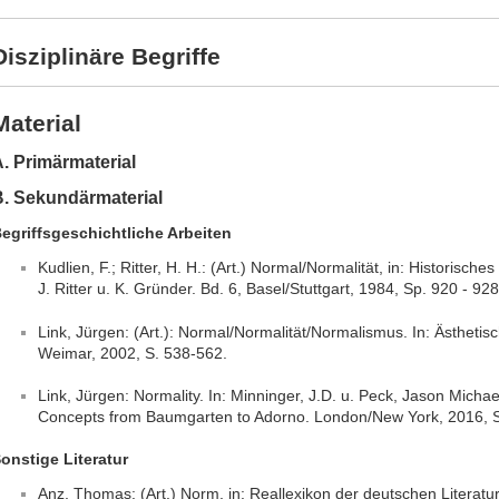
Disziplinäre Begriffe
Material
. Primärmaterial
B. Sekundärmaterial
egriffsgeschichtliche Arbeiten
Kudlien, F.; Ritter, H. H.: (Art.) Normal/Normalität, in: Historisch
J. Ritter u. K. Gründer. Bd. 6, Basel/Stuttgart, 1984, Sp. 920 - 928
Link, Jürgen: (Art.): Normal/Normalität/Normalismus. In: Ästhetisc
Weimar, 2002, S. 538-562.
Link, Jürgen: Normality. In: Minninger, J.D. u. Peck, Jason Mich
Concepts from Baumgarten to Adorno. London/New York, 2016, S
onstige Literatur
Anz, Thomas: (Art.) Norm, in: Reallexikon der deutschen Literat