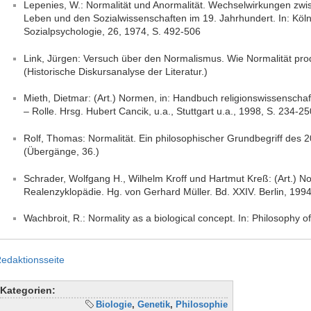
Lepenies, W.: Normalität und Anormalität. Wechselwirkungen zw
Leben und den Sozialwissenschaften im 19. Jahrhundert. In: Kölne
Sozialpsychologie, 26, 1974, S. 492-506
Link, Jürgen: Versuch über den Normalismus. Wie Normalität prod
(Historische Diskursanalyse der Literatur.)
Mieth, Dietmar: (Art.) Normen, in: Handbuch religionswissenschaftl
– Rolle. Hrsg. Hubert Cancik, u.a., Stuttgart u.a., 1998, S. 234-25
Rolf, Thomas: Normalität. Ein philosophischer Grundbegriff des 
(Übergänge, 36.)
Schrader, Wolfgang H., Wilhelm Kroff und Hartmut Kreß: (Art.) N
Realenzyklopädie. Hg. von Gerhard Müller. Bd. XXIV. Berlin, 1994
Wachbroit, R.: Normality as a biological concept. In: Philosophy 
edaktionsseite
Kategorien:
Biologie
,
Genetik
,
Philosophie