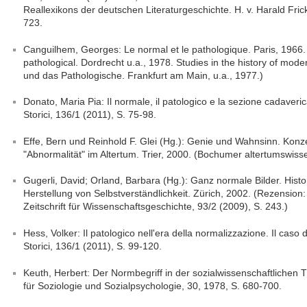
Reallexikons der deutschen Literaturgeschichte. H. v. Harald Frick
723.
Canguilhem, Georges: Le normal et le pathologique. Paris, 1966.
pathological. Dordrecht u.a., 1978. Studies in the history of mode
und das Pathologische. Frankfurt am Main, u.a., 1977.)
Donato, Maria Pia: Il normale, il patologico e la sezione cadaveri
Storici, 136/1 (2011), S. 75-98.
Effe, Bern und Reinhold F. Glei (Hg.): Genie und Wahnsinn. Konz
"Abnormalität" im Altertum. Trier, 2000. (Bochumer altertumswiss
Gugerli, David; Orland, Barbara (Hg.): Ganz normale Bilder. Histo
Herstellung von Selbstverständlichkeit. Zürich, 2002. (Rezension: 
Zeitschrift für Wissenschaftsgeschichte, 93/2 (2009), S. 243.)
Hess, Volker: Il patologico nell'era della normalizzazione. Il caso
Storici, 136/1 (2011), S. 99-120.
Keuth, Herbert: Der Normbegriff in der sozialwissenschaftlichen Th
für Soziologie und Sozialpsychologie, 30, 1978, S. 680-700.