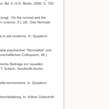
e. Bd. II, H-O. Berlin, 2000, S. 720-
 (engl.: On the normal and the
rn science, 3.); (dt.: Das Normale
ca in età moderna. In: Quaderni
epte psychischer "Normalität" und
enschaftliches Colloquium, 46.)
rische Beiträge zur visuellen
T. Schlich, Sundhoffs Archiv:
 della termometria. In: Quaderni
eoriebildung. In: Kölner Zeitschrift