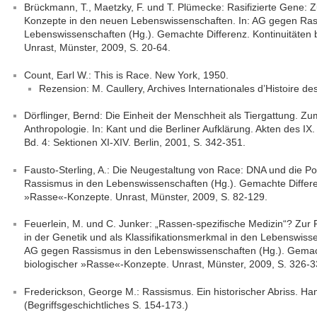
Brückmann, T., Maetzky, F. und T. Plümecke: Rasifizierte Gene: Zu
Konzepte in den neuen Lebenswissenschaften. In: AG gegen Ras
Lebenswissenschaften (Hg.). Gemachte Differenz. Kontinuitäten
Unrast, Münster, 2009, S. 20-64.
Count, Earl W.: This is Race. New York, 1950.
Rezension: M. Caullery, Archives Internationales d’Histoire de
Dörflinger, Bernd: Die Einheit der Menschheit als Tiergattung. Z
Anthropologie. In: Kant und die Berliner Aufklärung. Akten des IX
Bd. 4: Sektionen XI-XIV. Berlin, 2001, S. 342-351.
Fausto-Sterling, A.: Die Neugestaltung von Race: DNA und die Po
Rassismus in den Lebenswissenschaften (Hg.). Gemachte Differen
»Rasse«-Konzepte. Unrast, Münster, 2009, S. 82-129.
Feuerlein, M. und C. Junker: „Rassen-spezifische Medizin“? Zur F
in der Genetik und als Klassifikationsmerkmal in den Lebenswisse
AG gegen Rassismus in den Lebenswissenschaften (Hg.). Gemacht
biologischer »Rasse«-Konzepte. Unrast, Münster, 2009, S. 326-3
Frederickson, George M.: Rassismus. Ein historischer Abriss. H
(Begriffsgeschichtliches S. 154-173.)