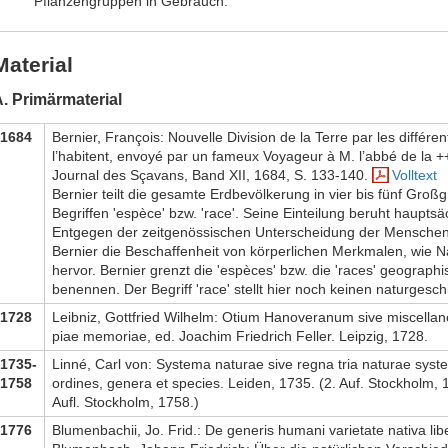
Pflanzengruppen in Gebrauch.
Material
. Primärmaterial
1684
Bernier, François: Nouvelle Division de la Terre par les diffé
l’habitent, envoyé par un fameux Voyageur à M. l’abbé de la +
Journal des Sçavans, Band XII, 1684, S. 133-140.
Volltext
Bernier teilt die gesamte Erdbevölkerung in vier bis fünf Groß
Begriffen 'espèce' bzw. 'race'. Seine Einteilung beruht hauptsä
Entgegen der zeitgenössischen Unterscheidung der Menschen
Bernier die Beschaffenheit von körperlichen Merkmalen, wie
hervor. Bernier grenzt die 'espèces' bzw. die 'races' geographi
benennen. Der Begriff 'race' stellt hier noch keinen naturgesch
1728
Leibniz, Gottfried Wilhelm: Otium Hanoveranum sive miscellanea 
piae memoriae, ed. Joachim Friedrich Feller. Leipzig, 1728.
1735-
Linné, Carl von: Systema naturae sive regna tria naturae syste
1758
ordines, genera et species. Leiden, 1735. (2. Auf. Stockholm, 
Aufl. Stockholm, 1758.)
1776
Blumenbachii, Jo. Frid.: De generis humani varietate nativa lib