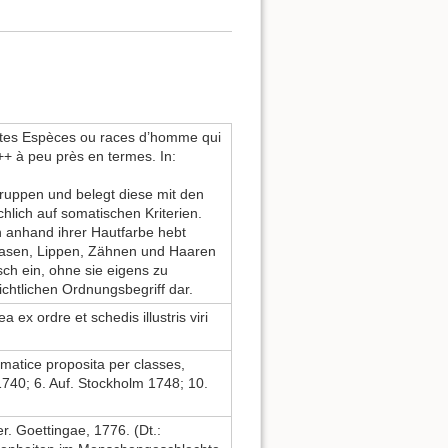
rentes Espèces ou races d’homme qui
++ à peu près en termes. In:
gruppen und belegt diese mit den
chlich auf somatischen Kriterien.
 anhand ihrer Hautfarbe hebt
 Nasen, Lippen, Zähnen und Haaren
sch ein, ohne sie eigens zu
ichtlichen Ordnungsbegriff dar.
ex ordre et schedis illustris viri
matice proposita per classes,
1740; 6. Auf. Stockholm 1748; 10.
er. Goettingae, 1776. (Dt.: