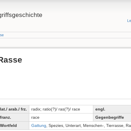
griffsgeschichte
Le
sse
Rasse
lat./ arab./ frz.
radix; ratio(?)/ ras(?)/ race
engl.
franz.
race
Gegenbegriffe
Wortfeld
Gattung
, Spezies, Unterart, Menschen-, Tierrasse, R