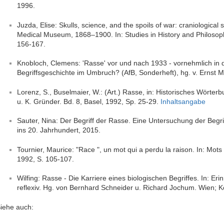
1996.
Juzda, Elise: Skulls, science, and the spoils of war: craniological
Medical Museum, 1868–1900. In: Studies in History and Philosoph
156-167.
Knobloch, Clemens: 'Rasse' vor und nach 1933 - vornehmlich in 
Begriffsgeschichte im Umbruch? (AfB, Sonderheft), hg. v. Ernst 
Lorenz, S., Buselmaier, W.: (Art.) Rasse, in: Historisches Wörterbu
u. K. Gründer. Bd. 8, Basel, 1992, Sp. 25-29.
Inhaltsangabe
Sauter, Nina: Der Begriff der Rasse. Eine Untersuchung der Begri
ins 20. Jahrhundert, 2015.
Tournier, Maurice: "Race ", un mot qui a perdu la raison. In: Mots
1992, S. 105-107.
Wilfing: Rasse - Die Karriere eines biologischen Begriffes. In: E
reflexiv. Hg. von Bernhard Schneider u. Richard Jochum. Wien; K
iehe auch: