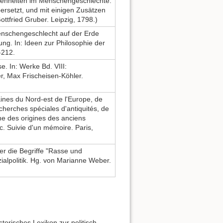
edenheiten im Menschengeschlechte.
rsetzt, und mit einigen Zusätzen
fried Gruber. Leipzig, 1798.)
enschengeschlecht auf der Erde
ung. In: Ideen zur Philosophie der
-212.
. In: Werke Bd. VIII:
, Max Frischeisen-Köhler.
ines du Nord-est de l'Europe, de
echerches spéciales d'antiquités, de
he des origines des anciens
tc. Suivie d'un mémoire. Paris,
r die Begriffe "Rasse und
ialpolitik. Hg. von Marianne Weber.
torisches Lexikon zur politisch-