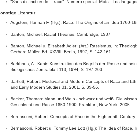
"Sans distinction de… race". Numero spécial: Mots - Les langages
onstige Literatur
Augstein, Hannah F. (Hg.): Race: The Origins of an Idea 1760-185
Banton, Michael: Racial Theories. Cambridge, 1987.
Banton, Michael u. Elisabeth Adler: (Art.) Rassismus, in: Theolo
Gerhard Müller. Bd. XXVIII. Berlin, 1997, S. 142-161.
Barkhaus, A.: Kants Konstruktion des Begriffs der Rasse und sein
Biologisches Zentralblatt 113, 1994, S. 197-203.
Bartlett, Robert: Medieval and Modern Concepts of Race and Ethni
and Early Modern Studies 31, 2001, S. 39-56.
Becker, Thomas: Mann und Weib - schwarz und weiß. Die wissens
Geschlecht und Rasse 1650-1900. Frankfurt; New York, 2005.
Bernasconi, Robert: Concepts of Race in the Eighteenth Century. 
Bernasconi, Robert u. Tommy Lee Lott (Hg.): The Idea of Race. I