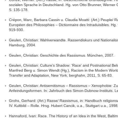
sozialen Sprache in Deutschland. Hg. von Otto Brunner, Werner 
S. 135-178.
Crépon, Marc, Barbara Cassin u. Claudia Moatti: (Art.) Peuple/ Ra
Européen des Philosophies – Dictionnaire des Intraduisibles. Hg. 
919-930.
Geulen, Christian: Wahlverwandte. Rassendiskurs und Nationalis
Hamburg, 2004.
Geulen, Christian: Geschichte des Rassismus. München, 2007.
Geulen, Christian: Culture's Shadow: 'Race' and Postnational Belo
Manfred Berg u. Simon Wendt (Hg.), Racism in the Modern World. 
Transfer and Adaptation, New York, berghahn, 2011, S. 65-83.
Geulen, Christian: Antisemitismus – Rassismus – Xenophobie: Z
Anfeindungsformen. In: Jahrbuch des Simon-Dubnow-Instituts. Le
Grohs, Gerhard: (Art.) Rasse/ Rassismus, in: Handbuch religionsw
IV. Kultbild – Rolle. Hrsg. Hubert Cancik, u.a., Stuttgart u.a., 199
Hannaford, Ivan: Race. The History of an Idea in the West, Balti