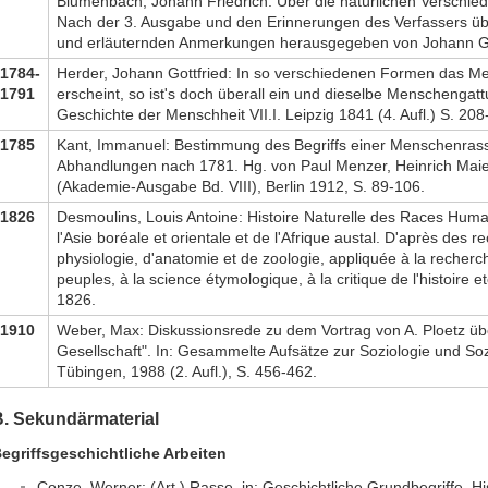
Blumenbach, Johann Friedrich: Über die natürlichen Verschi
Nach der 3. Ausgabe und den Erinnerungen des Verfassers übe
und erläuternden Anmerkungen herausgegeben von Johann Gott
1784-
Herder, Johann Gottfried: In so verschiedenen Formen das M
1791
erscheint, so ist's doch überall ein und dieselbe Menschengatt
Geschichte der Menschheit VII.I. Leipzig 1841 (4. Aufl.) S. 208
1785
Kant, Immanuel: Bestimmung des Begriffs einer Menschenrasse
Abhandlungen nach 1781. Hg. von Paul Menzer, Heinrich Maier
(Akademie-Ausgabe Bd. VIII), Berlin 1912, S. 89-106.
1826
Desmoulins, Louis Antoine: Histoire Naturelle des Races Huma
l'Asie boréale et orientale et de l'Afrique austal. D'après des r
physiologie, d'anatomie et de zoologie, appliquée à la recherc
peuples, à la science étymologique, à la critique de l'histoire e
1826.
1910
Weber, Max: Diskussionsrede zu dem Vortrag von A. Ploetz übe
Gesellschaft". In: Gesammelte Aufsätze zur Soziologie und Soz
Tübingen, 1988 (2. Aufl.), S. 456-462.
B. Sekundärmaterial
egriffsgeschichtliche Arbeiten
Conze, Werner: (Art.) Rasse, in: Geschichtliche Grundbegriffe. His