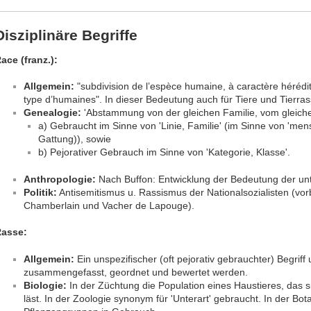
Disziplinäre Begriffe
ace (franz.):
Allgemein:
"subdivision de l’espèce humaine, à caractère hérédit
type d’humaines". In dieser Bedeutung auch für Tiere und Tierras
Genealogie:
'Abstammung von der gleichen Familie, vom gleiche
a) Gebraucht im Sinne von 'Linie, Familie' (im Sinne von 'me
Gattung)), sowie
b) Pejorativer Gebrauch im Sinne von 'Kategorie, Klasse'.
Anthropologie:
Nach Buffon: Entwicklung der Bedeutung der un
Politik:
Antisemitismus u. Rassismus der Nationalsozialisten (vor
Chamberlain und Vacher de Lapouge).
asse:
Allgemein:
Ein unspezifischer (oft pejorativ gebrauchter) Begri
zusammengefasst, geordnet und bewertet werden.
Biologie:
In der Züchtung die Population eines Haustieres, das
läst. In der Zoologie synonym für 'Unterart' gebraucht. In der B