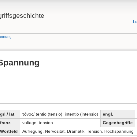
griffsgeschichte
Le
annung
Spannung
gri./ lat.
τόνος/ tentio (tensio); intentio (intensio)
engl.
franz.
voltage, tension
Gegenbegriffe
Wortfeld
Aufregung, Nervosität, Dramatik, Tension, Hochspannung