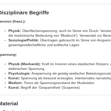
Disziplinäre Begriffe
ension (franz.):
Physik:
Oberflächenspannung; auch im Sinne von Druck: 'tension 
die medizinische Bedeutung von 'Blutdruck'). Verwendet zur Bez
Soziologie/Politik:
Übertragen gebraucht im Sinne von Anspann
gesamtgesellschaftliche und politische Lagen.
Spannung:
Physik (Mechanik):
Kraft im Inneren eines elastischen Körpers.
elektrischen Spannung.
Psychologie:
Anspannung als geistig-seelischer Belastungszust
Kunst:
Spannung als bewusst erzeugtes, intentionales narratolog
Medizin:
Tonus als Spannungszustand der Muskulatur.
Kunst:
Begriff der 'Gespanntheit' (Suspense).
Material