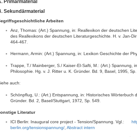
. Primärmaterial
B. Sekundärmaterial
egriffsgeschichtliche Arbeiten
Anz, Thomas: (Art.) Spannung, in: Reallexikon der deutschen Lit
des Reallexikons der deutschen Literaturgeschichte. H. v. Jan-Dirk 
464-467.
Hermann, Armin: (Art.) Spannung, in: Lexikon Geschichte der Phy
Trappe, T./ Mainberger, S./ Kaiser-El-Safti, M.: (Art.) Spannung, 
Philosophie. Hg. v. J. Ritter u. K. Gründer. Bd. 9, Basel, 1995, S
iehe auch:
Schönpflug, U.: (Art.) Entspannung, in: Historisches Wörterbuch der
Gründer. Bd. 2, Basel/Stuttgart, 1972, Sp. 549.
onstige Literatur
ICI Berlin: Inaugural core project - Tension/Spannung. Vgl.:
htt
berlin.org/tensionspannung/
,
Abstract intern