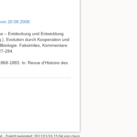
 vom 20.08.2008
.
e – Entdeckung und Entwicklung
.). Evolution durch Kooperation und
llbiologie. Faksimiles, Kommentare
27-284.
1868-1883. In: Revue d’Histoire des
xt
· Zuletzt geändert: 2017/11/16 15:04 von
claus