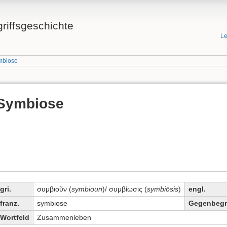
griffsgeschichte
Le
mbiose
Symbiose
gri.
συμβιοῦν (
symbioun
)/ συμβίωσις (
symbiōsis
)
engl.
franz.
symbiose
Gegenbegri
Wortfeld
Zusammenleben