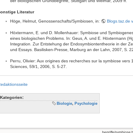
der biologischen Grundbegriffe, Stuttgart und Weimar, 2009 ff.
onstige Literatur
Höge, Helmut, Genossenschafts/Symbiosen, in:
Blogs.taz.de
Höxtermann, E. und D. Mollenhauer: Symbiose und Symbiogenes
eines biologischen Problems. In: Geus, A. und E. Höxtermann (Hg
Integration. Zur Entstehung der Endosymbiontentheorie in der Ze
und Essays. Basilisken-Presse, Marburg an der Lahn, 2007, S. 2
Perru, Olivier: Aux origines des recherches sur la symbiose vers 
Sciences, 59/1, 2006, S. 5-27.
edaktionsseite
Kategorien:
Biologie
,
Psychologie
begriffe/symbiose.t