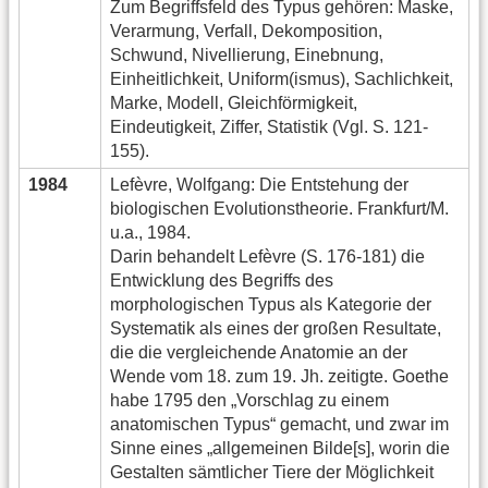
Zum Begriffsfeld des Typus gehören: Maske,
Verarmung, Verfall, Dekomposition,
Schwund, Nivellierung, Einebnung,
Einheitlichkeit, Uniform(ismus), Sachlichkeit,
Marke, Modell, Gleichförmigkeit,
Eindeutigkeit, Ziffer, Statistik (Vgl. S. 121-
155).
1984
Lefèvre, Wolfgang: Die Entstehung der
biologischen Evolutionstheorie. Frankfurt/M.
u.a., 1984.
Darin behandelt Lefèvre (S. 176-181) die
Entwicklung des Begriffs des
morphologischen Typus als Kategorie der
Systematik als eines der großen Resultate,
die die vergleichende Anatomie an der
Wende vom 18. zum 19. Jh. zeitigte. Goethe
habe 1795 den „Vorschlag zu einem
anatomischen Typus“ gemacht, und zwar im
Sinne eines „allgemeinen Bilde[s], worin die
Gestalten sämtlicher Tiere der Möglichkeit