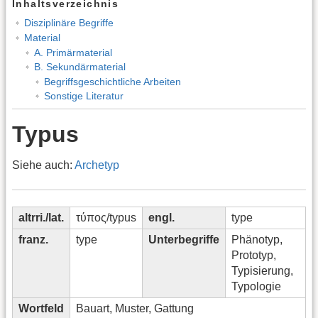
Inhaltsverzeichnis
Disziplinäre Begriffe
Material
A. Primärmaterial
B. Sekundärmaterial
Begriffsgeschichtliche Arbeiten
Sonstige Literatur
Typus
Siehe auch:
Archetyp
altrri./lat.
τύπος/typus
engl.
type
franz.
type
Unterbegriffe
Phänotyp,
Prototyp,
Typisierung,
Typologie
Wortfeld
Bauart, Muster, Gattung