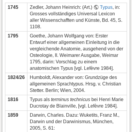
1745
Zedler, Johann Heinrich: (Art.)
Typus
, in:
Grosses vollständiges Universal Lexicon
aller Wissenschafften und Künste, Bd. 45, S.
1108.
1795
Goethe, Johann Wolfgang von: Erster
Entwurf einer allgemeinen Einleitung in die
vergleichende Anatomie, ausgehend von der
Osteologie, II. Weimarer Ausgabe, Weimar
1795, darin: Vorschlag zu einem
anatomischen Typus [vgl. Lefèvre 1984].
1824/26
Humboldt, Alexander von: Grundzüge des
allgemeinen Sprachtypus. Hrsg. v. Christian
Stetter. Berlin; Wien, 2004.
1816
Typus als
terminus technicus
bei Henri Marie
Ducrotay de Blainville, [vgl. Lefèvre 1984].
1859
Darwin, Charles. Dazu: Wuketits, Franz M.,
Darwin und der Darwinismus, München,
2005, S. 61: