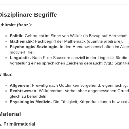
Disziplinäre Begriffe
rbitraire (franz.):
Politik:
Gebraucht im Sinne von Willkür (in Bezug auf Herrschaft
Mathematik:
Fachbegriff der Mathematik (quantité arbitraire).
Psychologie/ Soziologie:
In den Humanwissenschaften im Allge
motiviert, frei'.
Linguistik:
Nach F. de Saussure speziell in der Linguistik für di
Vorstellung eines sprachlichen Zeichens gebraucht (Vgl.: Signifikan
illkür:
Allgemein:
Freiwillig nach Gutdünken vorgehend, eigenmächtig.
Rechtswesen:
Willkürverbot: Verbot ohne angemessenen Grund 
gleich zu behandeln.
Physiologie/ Medizin:
Die Fähigkeit, Körperfunktionen bewusst 
Material
. Primärmaterial