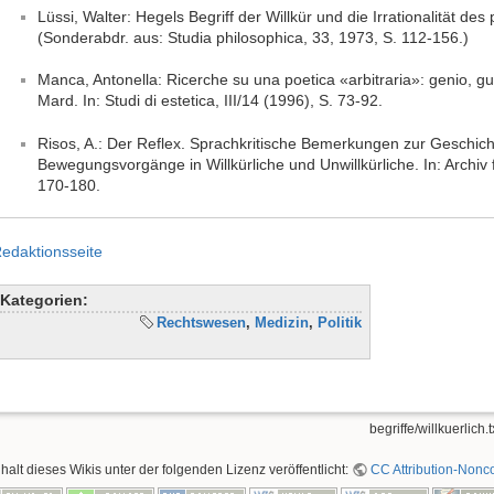
Lüssi, Walter: Hegels Begriff der Willkür und die Irrationalität de
(Sonderabdr. aus: Studia philosophica, 33, 1973, S. 112-156.)
Manca, Antonella: Ricerche su una poetica «arbitraria»: genio, g
Mard. In: Studi di estetica, III/14 (1996), S. 73-92.
Risos, A.: Der Reflex. Sprachkritische Bemerkungen zur Geschich
Bewegungsvorgänge in Willkürliche und Unwillkürliche. In: Archiv 
170-180.
edaktionsseite
Kategorien:
Rechtswesen
,
Medizin
,
Politik
begriffe/willkuerlich.t
nhalt dieses Wikis unter der folgenden Lizenz veröffentlicht:
CC Attribution-Nonco