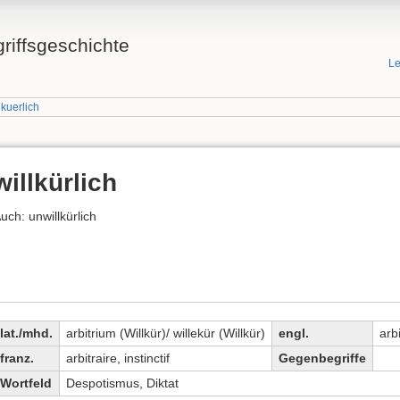
griffsgeschichte
Le
lkuerlich
willkürlich
uch: unwillkürlich
lat./mhd.
arbitrium (Willkür)/ willekür (Willkür)
engl.
arb
franz.
arbitraire, instinctif
Gegenbegriffe
Wortfeld
Despotismus, Diktat