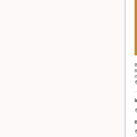
B
8
I
I
B