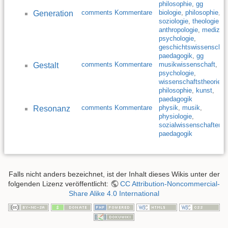
philosophie
,
gg
comments Kommentare
biologie
,
philosophie
,
Generation
soziologie
,
theologie
,
anthropologie
,
medizin
,
psychologie
,
geschichtswissenschaf
paedagogik
,
gg
comments Kommentare
musikwissenschaft
,
Gestalt
psychologie
,
wissenschaftstheorie
,
philosophie
,
kunst
,
paedagogik
comments Kommentare
physik
,
musik
,
Resonanz
physiologie
,
sozialwissenschaften
,
paedagogik
Falls nicht anders bezeichnet, ist der Inhalt dieses Wikis unter der
folgenden Lizenz veröffentlicht:
CC Attribution-Noncommercial-
Share Alike 4.0 International