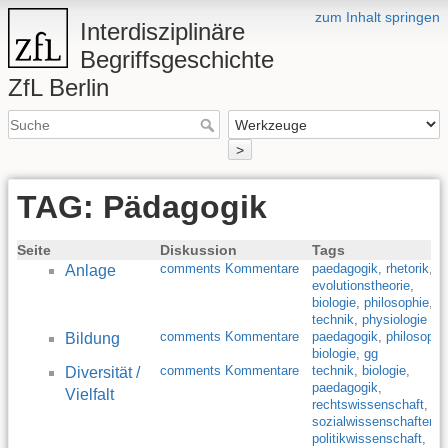
zum Inhalt springen
Interdisziplinäre
Begriffsgeschichte
ZfL Berlin
>
TAG: Pädagogik
Seite
Diskussion
Tags
comments Kommentare
paedagogik
,
rhetorik
,
Anlage
evolutionstheorie
,
biologie
,
philosophie
,
technik
,
physiologie
comments Kommentare
paedagogik
,
philosophi
Bildung
biologie
,
gg
comments Kommentare
technik
,
biologie
,
Diversität /
paedagogik
,
Vielfalt
rechtswissenschaft
,
sozialwissenschaften
,
politikwissenschaft
,