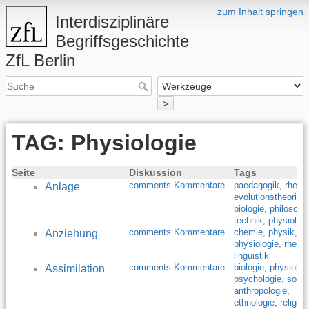
zum Inhalt springen
Interdisziplinäre
Begriffsgeschichte
ZfL Berlin
>
TAG: Physiologie
Seite
Diskussion
Tags
comments Kommentare
paedagogik
,
rhetor
Anlage
evolutionstheorie
,
biologie
,
philosoph
technik
,
physiolog
comments Kommentare
chemie
,
physik
,
Anziehung
physiologie
,
rhetor
linguistik
comments Kommentare
biologie
,
physiolog
Assimilation
psychologie
,
sozio
anthropologie
,
ethnologie
,
religion