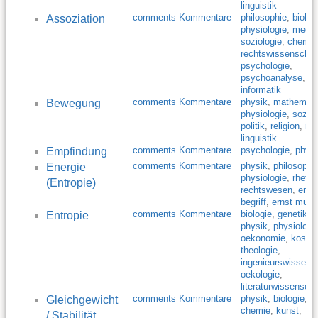
linguistik
comments Kommentare
philosophie
,
biolog
Assoziation
physiologie
,
mediz
soziologie
,
chemie
rechtswissenschaf
psychologie
,
psychoanalyse
,
informatik
comments Kommentare
physik
,
mathemati
Bewegung
physiologie
,
soziol
politik
,
religion
,
mu
linguistik
comments Kommentare
psychologie
,
physi
Empfindung
comments Kommentare
physik
,
philosophi
Energie
physiologie
,
rhetor
(Entropie)
rechtswesen
,
ener
begriff
,
ernst muell
comments Kommentare
biologie
,
genetik
,
Entropie
physik
,
physiologi
oekonomie
,
kosmo
theologie
,
ingenieurswissens
oekologie
,
literaturwissenscha
comments Kommentare
physik
,
biologie
,
Gleichgewicht
chemie
,
kunst
,
/ Stabilität