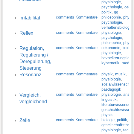
physiologie
,
psychologie
,
oekol
politik
,
gg
comments Kommentare
philosophie
,
physio
Irritabilität
psychologie
,
verhaltensbiologie
comments Kommentare
physiologie
,
Reflex
psychologie
,
philosophie
,
physi
comments Kommentare
oekonomie
,
biolog
Regulation,
physiologie
,
Regulierung /
bevoelkerungslehr
Deregulierung,
kybernetik
,
medizi
Steuerung
comments Kommentare
physik
,
musik
,
Resonanz
physiologie
,
sozialwissenschaf
paedagogik
comments Kommentare
physiologie
,
anato
Vergleich,
linguistik
,
vergleichend
literaturwissenscha
geschichtswissens
physik
comments Kommentare
biologie
,
politik
,
Zelle
gesellschaftstheor
physiologie
,
techni